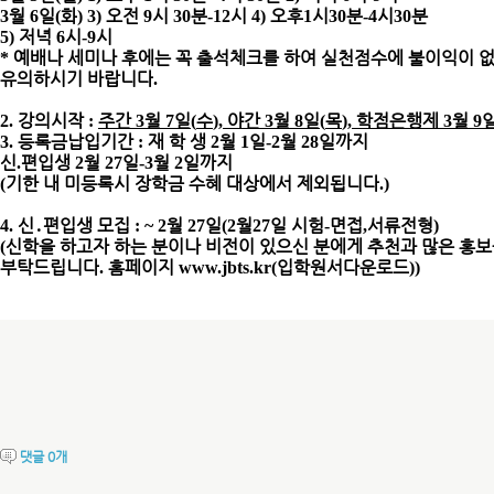
월
일
화
오전
시
분
시
오후
시
분
시
분
3
6
(
) 3)
9
30
-12
4)
1
30
-4
30
저녁
시
시
5)
6
-9
예배나 세미나 후에는 꼭 출석체크를 하여 실천점수에 불이익이 
*
유의하시기 바랍니다
.
강의시작
주간
월
일
수
야간
월
일
목
학점은행제
월
2.
:
3
7
(
),
3
8
(
),
3
9
등록금납입기간
재 학 생
월
일
월
일까지
3.
:
2
1
-2
28
신
편입생
월
일
월
일까지
.
2
27
-3
2
기한 내 미등록시 장학금 수혜 대상에서 제외됩니다
(
.)
신
․
편입생 모집
월
일
월
일 시험
면접
서류전형
4.
: ~ 2
27
(2
27
-
,
)
신학을 하고자 하는 분이나 비전이 있으신 분에게 추천과 많은 홍
(
부탁드립니다
홈페이지
입학원서다운로드
.
www.jbts.kr(
))
댓글
0
개