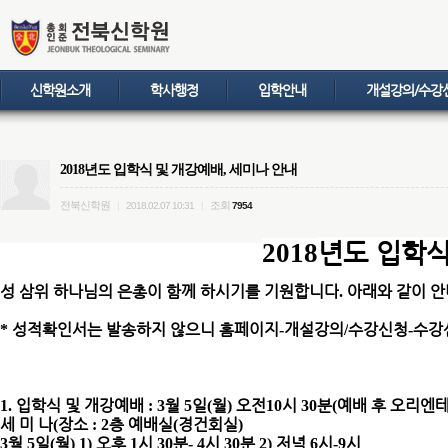
신학원소개
학사행정
입학안내
개설강의/수강
2018년도 입학식 및 개강예배, 세미나 안내
전북신학원
조회
|
2018.02.07 10:31
|
7954
년도 입학식
2018
성 삼위 하나님의 은총이 함께 하시기를 기원합니다
아래와 같이 안
.
성적확인서는 발송하지 않으니 홈페이지
개설강의
수강신청
수강
*
-
/
-
입학식 및 개강
예배
월
일
월
오전
시
분
예배 후 오리엔
1.
: 3
5
(
)
10
30
(
세 미 나
장소
층 예배실
경건회실
(
: 2
(
)
월
일
월
오후
시
분
시
분
저녁
시
시
3
5
(
) 1)
1
30
- 4
30
2)
6
-9