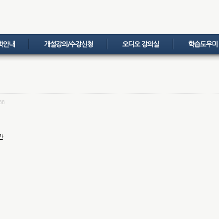
학안내
개설강의/수강신청
오디오 강의실
학습도우미
38
간