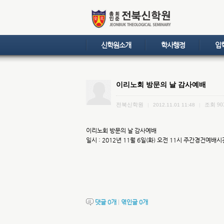
신학원소개
학사행정
입
이리노회 방문의 날 감사예배
전북신학원
조회
90
|
2012.11.01 11:48
|
이리노회 방문의 날 감사예배
일시 : 2012년 11월 6일(화) 오전 11시 주간경건예배시
댓글
0
개
|
엮인글
0
개