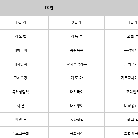
1학년
1 학 기
2학기
1학기
기 도 학
기 독 론
교 회 
대학국어
공관복음
구약역사
대학영어
교회음악개론
근세교회
모세오경
기 도 학
기독교사회
목회상담학
대학국어
고대철
서 론
대학영어
비교종교
악 전 론
동양철학
설 교 
주교교육학
목회서신
율법과 