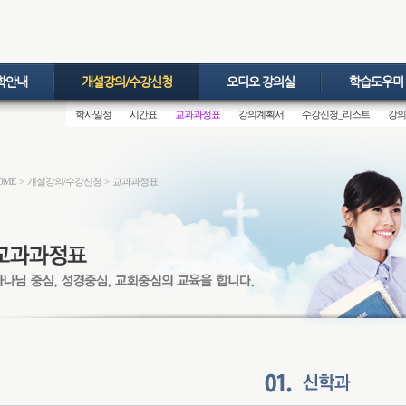
학안내
개설강의/수강신청
오디오 강의실
학습도우미
학사일정
시간표
교과과정표
강의계획서
수강신청_리스트
강의
OME
>
개설강의/수강신청
>
교과과정표