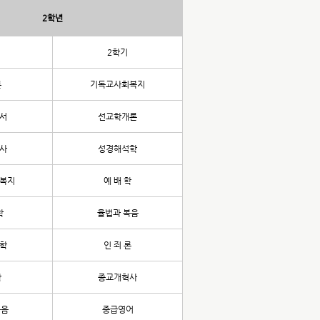
2학년
2학기
론
기독교사회복지
서
선교학개론
사
성경해석학
복지
예 배 학
학
율법과 복음
학
인 죄 론
학
종교개혁사
복음
중급영어