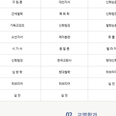
구 원 론
대선지서
신학논
근세철학
목 회 학
신학원
기독교강요
신학원강
철학논
소선지서
제자훈련
토 플
시 가 서
종 말 론
헬 라 
신학원강
한국교회사
현대신
심 방 학
현대철학
히브리
히브리어
히브리어
실 천
실 천
실 천