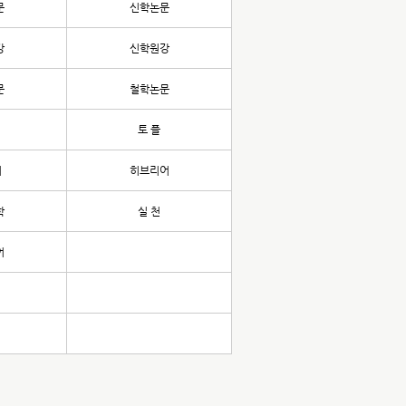
문
신학논문
강
신학원강
문
철학논문
토 플
어
히브리어
학
실 천
어