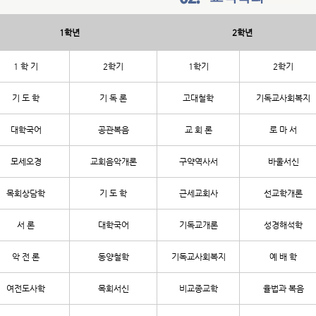
1학년
2학년
1 학 기
2학기
1학기
2학기
기 도 학
기 독 론
고대철학
기독교사회복지
대학국어
공관복음
교 회 론
로 마 서
모세오경
교회음악개론
구약역사서
바울서신
목회상담학
기 도 학
근세교회사
선교학개론
서 론
대학국어
기독교개론
성경해석학
악 전 론
동양철학
기독교사회복지
예 배 학
여전도사학
목회서신
비교종교학
율법과 복음