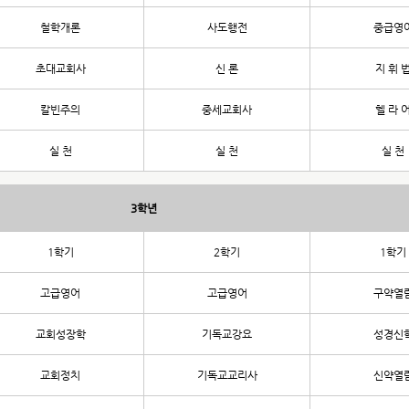
철학개론
사도행전
중급영
초대교회사
신 론
지 휘 
칼빈주의
중세교회사
헬 라 
실 천
실 천
실 천
3학년
1학기
2학기
1학기
고급영어
고급영어
구약열
교회성장학
기독교강요
성경신
교회정치
기독교교리사
신약열