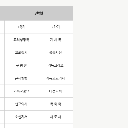
3학년
1학기
2학기
교회성장학
계 시 록
교회정치
공동서신
구 원 론
기독교강요
근세철학
기독교교리사
기독교강요
대선지서
선교역사
목 회 학
소선지서
사 도 사