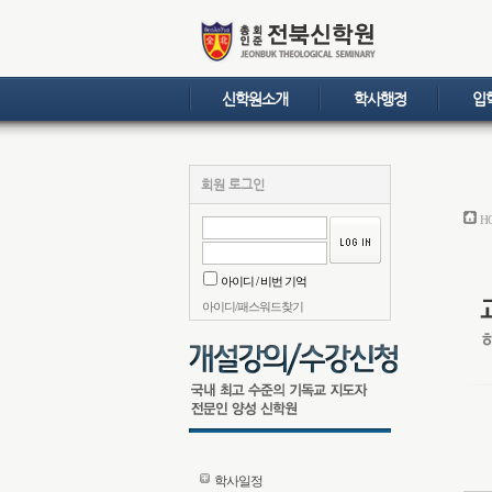
신학원소개
학사행정
입
회원 로그인
H
아이디 / 비번 기억
아이디/패스워드찾기
학사일정