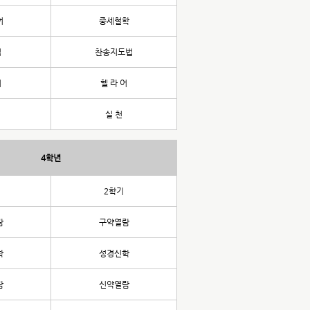
어
중세철학
법
찬송지도법
어
헬 라 어
실 천
4학년
2학기
람
구약열람
학
성경신학
람
신약열람